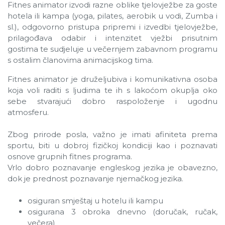
Fitnes animator izvodi razne oblike tjelovježbe za goste
hotela ili kampa (yoga, pilates, aerobik u vodi, Zumba i
sl.), odgovorno pristupa pripremi i izvedbi tjelovježbe,
prilagođava odabir i intenzitet vježbi prisutnim
gostima te sudjeluje u večernjem zabavnom programu
s ostalim članovima animacijskog tima.
Fitnes animator je druželjubiva i komunikativna osoba
koja voli raditi s ljudima te ih s lakoćom okuplja oko
sebe stvarajući dobro raspoloženje i ugodnu
atmosferu.
Zbog prirode posla, važno je imati afiniteta prema
sportu, biti u dobroj fizičkoj kondiciji kao i poznavati
osnove grupnih fitnes programa.
Vrlo dobro poznavanje engleskog jezika je obavezno,
dok je prednost poznavanje njemačkog jezika.
osiguran smještaj u hotelu ili kampu
osigurana 3 obroka dnevno (doručak, ručak,
večera)