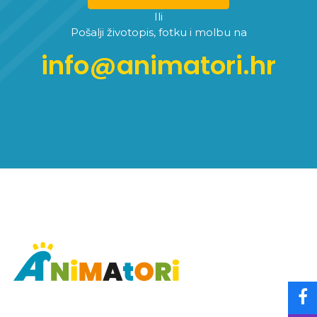
Ili
Pošalji životopis, fotku i molbu na
info@animatori.hr